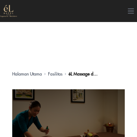
Op
Halaman Utama
Fasilitas
éL Massage dan Reflexology